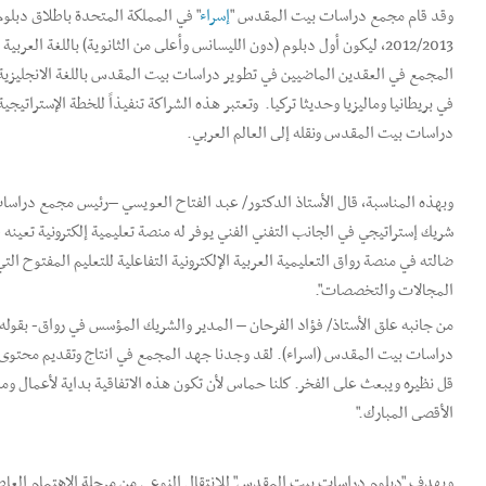
وقد قام مجمع دراسات بيت المقدس "
إسراء
" في المملكة المتحدة باطلاق دبلو
2012/2013، ليكون أول دبلوم (دون الليسانس وأعلى من الثانوية) باللغة ا
المجمع في العقدين الماضيين في تطوير دراسات بيت المقدس باللغة الانجليزية 
دراسات بيت المقدس ونقله إلى العالم العربي.
وبهذه المناسبة، قال الأستاذ الدكتور/ عبد الفتاح العويسي –رئيس مجمع دراس
شريك إستراتيجي في الجانب التفني الفني يوفر له منصة تعليمية إلكترونية تع
ضالته في منصة رواق التعليمية العربية الإلكترونية التفاعلية للتعليم المفتوح ال
المجالات والتخصصات".
من جانبه علق الأستاذ/ فؤاد الفرحان – المدير والشريك المؤسس في رواق- بقوله:
دراسات بيت المقدس (اسراء). لقد وجدنا جهد المجمع في انتاج وتقديم محتوى 
قل نظيره ويبعث على الفخر. كلنا حماس لأن تكون هذه الاتفاقية بداية لأعمال
الأقصى المبارك."
ويهدف "دبلوم دراسات بيت المقدس" للانتقال النوعي من مرحلة الإهتمام العا