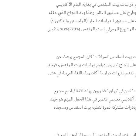
م دراسات بيت المقدس في بداية العام الأكاديمي
لعربية يطرح على مستوى العالم. وهذا بعد النجاح الذي حققه
على مستوى الدراسات العليا (الماجستير والدكتوراه)
في بريطانيا وماليزيا وحديثا تركيا. وتعتبر هذه الشراكة تنفيذاً للخطة الإستراتيجية للمشروع المعرفي لبيت المقدس 2014-2024 وتطوير
ات بيت المقدس "اسراء"-: "كان المجمع يبحث عن
ينه على إنجاح تدريس دبلوم دراسات بيت المقدس، فوجد
تي تقدم مقررات دراسية أكاديمية باللغة العربية في شتى
 " نحن في "رواق " فخورون بهذه الاتفاقية مع مجمع
أكاديمي تعليمي متميز في هذا الحقل المهم هو جهد
 ومبادرات مشتركة نصرة لقضية بيت المقدس ومسجده
طفي بقضية بيت المقدس إلى مرحلة الوعي المعرفي