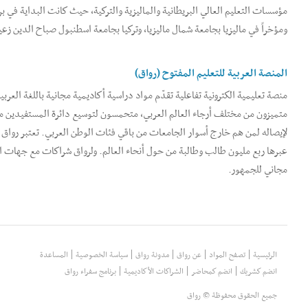
مؤسسات التعليم العالي البريطانية والماليزية والتركية، حيث كانت البداية في بر
ومؤخراً في ماليزيا بجامعة شمال ماليزيا، وتركيا بجامعة اسطنبول صباح الدين زعيم
المنصة العربية للتعليم المفتوح (رواق)
منصة تعليمية الكترونية تفاعلية تقدّم مواد دراسية أكاديمية مجانية باللغة ال
متميزون من مختلف أرجاء العالم العربي، متحمسون لتوسيع دائرة المستفيدين
لإيصاله لمن هم خارج أسوار الجامعات من باقي فئات الوطن العربي. تعتبر رواق 
عبرها ربع مليون طالب وطالبة من حول أنحاء العالم. ولرواق شراكات مع جهات اق
مجاني للجمهور.
الرئيسية
تصفح المواد
عن رواق
مدونة رواق
سياسة الخصوصية
المساعدة
انضم كشريك
انضم كمحاضر
الشراكات الأكاديمية
برنامج سفراء رواق
جميع الحقوق محفوظة © رواق