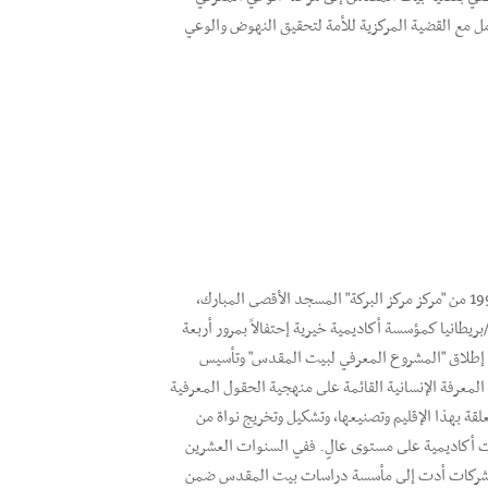
امل مع القضية المركزية للأمة لتحقيق النهوض والوعي
مؤسسة أكاديمية متخصصة ومقره في المملكة المتحدة، كانت بدايتة في عام 1990 من "مركز مركز البركة" المسجد الأقصى المبارك،
1، وتم تسجيله رسمياً في عام 1996 في اسكتلندا/بريطانيا كمؤسسة أكاديمية خيرية إحتفالاً بمرور أربعة
 إطلاق "المشروع المعرفي لبيت المقدس" وتأسيس
رفة الإنسانية القائمة على منهجية الحقول المعرفية
قة بهذا الإقليم وتصنيعها، وتشكيل وتخريج نواة من
ت أكاديمية على مستوى عالٍ. ففي السنوات العشرين
على تأسيس شركات أدت إلى مأسسة دراسات بيت المقدس ضمن