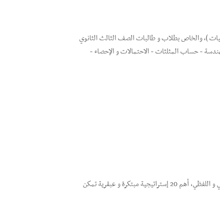
يات )، والخاص بطلاب و طالبات الصف الثالث الثانوي
ندسة - حساب المثلثات - الاحتمالات و الإحصاء -
طرق و إستراتيجيات الحل السريع لمسائل و تمارين مركز قياس في الجانبين الكمي و اللفظي، أهم 20 إستراتيجية مبتكرة و عبقرية تمكن