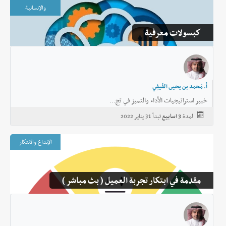
والإنسانية
المشاريع
PMI
كبسولات معرفية
§
معتمد في
مراجعة نضج ممارسات إدارة وتحسين الأداء -
KPIs Institute
أ. مُحمد بن يحيى الفَيفِي
خبير استراتيجيات الأداء والتميز في تج...
لمدة
3 اسابيع
تبدأ 31 يناير 2022
الإبداع والابتكار
مقدمة في ابتكار تجربة العميل ( بث مباشر )